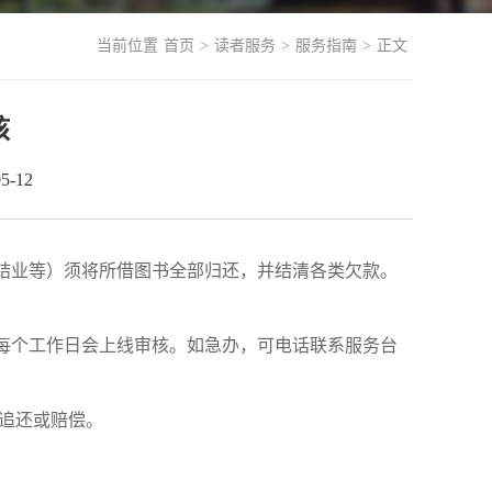
当前位置
首页
>
读者服务
>
服务指南
>
正文
核
-12
结业等）须将所借图书全部归还，并结清各类欠款。
每个工作日会上线审核。如急办，可电话联系服务台
责追还或赔偿。