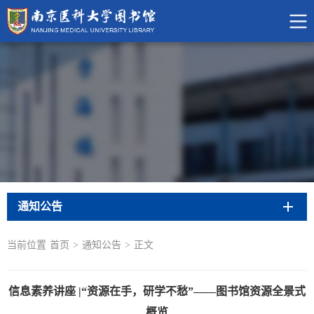
通知公告
当前位置
首页
>
通知公告
>
正文
信息素养讲座 |“资源在手，研学不愁”——图书馆资源全景式
概览