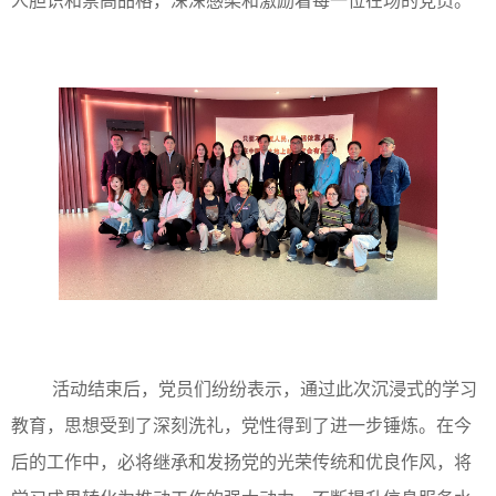
人胆识和崇高品格，深深感染和激励着每一位在场的党员。
活动结束后，党员们纷纷表示，通过此次沉浸式的学习
教育，思想受到了深刻洗礼，党性得到了进一步锤炼。在今
后的工作中，必将继承和发扬党的光荣传统和优良作风，将