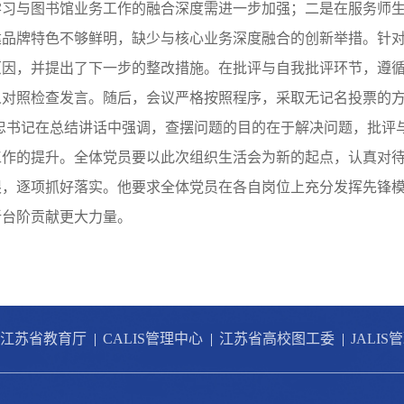
习与图书馆业务工作的融合深度需进一步加强；二是在服务师生
建品牌特色不够鲜明，缺少与核心业务深度融合的创新举措。针
因，并提出了下一步的整改措施。在批评与自我批评环节，遵循
人对照检查发言。随后，会议严格按照程序，采取无记名投票的
忠书记在总结讲话中强调，查摆问题的目的在于解决问题，批评
工作的提升。全体党员要以此次组织生活会为新的起点，认真对
，逐项抓好落实。他要求全体党员在各自岗位上充分发挥先锋模
新台阶贡献更大力量。
江苏省教育厅
|
CALIS管理中心
|
江苏省高校图工委
|
JALIS