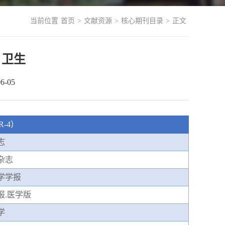
当前位置
首页
>
文献资源
>
核心期刊目录
>
正文
、卫生
-05
R-4）
志
杂志
学学报
报
.医学版
学