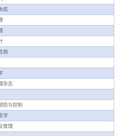
免疫
源
理
计
性病
学
理杂志
预防与控制
医学
业管理