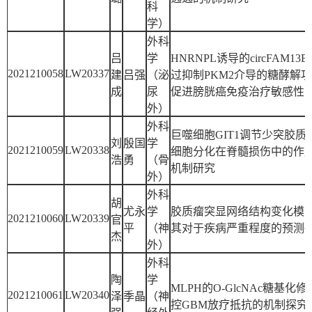
科
学）
外科
吕
学
HNRNPL诱导的circFAM13
2021210058
LW20337
建
吕强
（泌
过抑制PKM2介导的糖酵解
成
尿
促进膀胱癌免疫治疗敏感性
外）
外科
巨噬细胞GIT1调节少突胶质
刘
殷国
学
2021210059
LW20338
细胞分化在脊髓损伤中的作
浩
勇
（骨
机制研究
外）
外科
胡
尤永
学
胶质瘤突显网络结构变化模
2021210060
LW20339
官
平
（神
其对于疾病严重程度的预测
杰
外）
外科
陶
学
MLPH的O-GlcNAc糖基化
2021210061
LW20340
泽
季晶
（神
控GBM放疗抵抗的机制探究