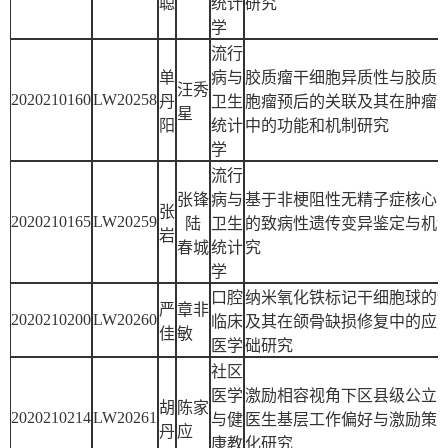
聪
统计
研究
学
流行
单
病与
胶质瘤干细胞异质性与胶质
汪秀
2020210160
LW20258
丹
卫生
胞瘤预后的关联及其在肿瘤
星
阳
统计
中的功能和机制研究
学
流行
张锋
病与
基于非梗阻性无精子症核心
张
2020210165
LW20259
陆
卫生
的致病性遗传变异鉴定与机
岩
春城
统计
究
学
口腔
纳米氧化铁标记干细胞球的
严
章非
2020210200
LW20260
临床
及其在颌骨缺损修复中的应
佳
敏
医学
础研究
社区
医学
激励相容视角下区县级公立
胡
陈家
2020210214
LW20261
与健
医生基层工作偏好与激励策
丹
应
康教
化研究