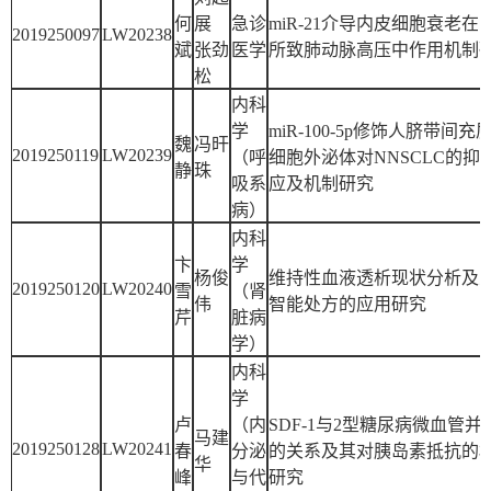
何
展
急诊
miR-21介导内皮细胞衰老在
2019250097
LW20238
斌
张劲
医学
所致肺动脉高压中作用机制
松
内科
学
miR-100-5p修饰人脐带间充
魏
冯旰
2019250119
LW20239
（呼
细胞外泌体对NNSCLC的抑
静
珠
吸系
应及机制研究
病）
内科
卞
学
杨俊
维持性血液透析现状分析及
2019250120
LW20240
雪
（肾
伟
智能处方的应用研究
芹
脏病
学）
内科
学
卢
（内
SDF-1与2型糖尿病微血管并
马建
2019250128
LW20241
春
分泌
的关系及其对胰岛素抵抗的
华
峰
与代
研究