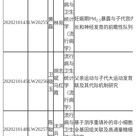
病与
卫生
妊娠期PM
暴露与子代宫内
黄
统计
2.5
2020210143
LW20255
林苑
磊
学
长和神经发育的前瞻性队列
（流
行病
学）
流行
病与
胡志
卫生
卫
斌
统计
父亲运动与子代大运动发育
2020210145
LW20256
晓
马红
学
联及其代际机制研究
玉
霞
（流
行病
学）
流行
陈
病与
基于测序重填补的非小细胞
沈洪
2020210148
LW20257
聪
卫生
全基因组关联及高通量精细
兵