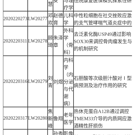
安
与理
住院康复医保模式探索性研
慧
疗学
邓
赵德
儿科
中性粒细胞在社交挫败应激
2020220273
LW20277
欢
育
学
的支气管哮喘气道炎症中的
外科
去泛素化酶USP49通过影响
顾
朱泽
学
2020220311
LW20278
SOX30来调控骨肉瘤发生与
琦
章
（骨
的机制研究
科）
内科
学
（内
刘
石胆酸等次级胆汁酸对Ⅰ型
2020220316
LW20279
刘煜
分泌
青
病预测及治疗作用的研究
与代
谢
病）
焦
热休克蛋白A12B通过调控
老年
2020220317
LW20280
新
鲁翔
TMEM33介导的内质网应激
医学
峰
酒精性肝损伤
孙秀
影像