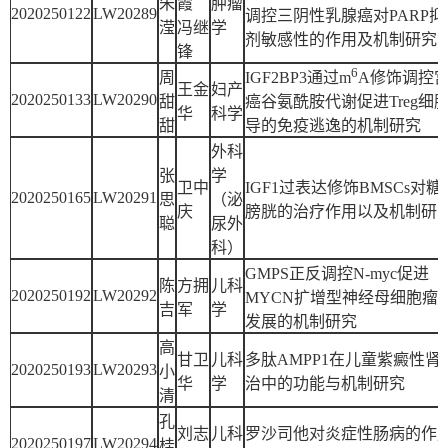
朱
霞
肿瘤
2020250122
LW20289
调控三阴性乳腺癌对PARP抑
滢
冯继
学
剂敏感性的作用及机制研究
锋
6
周
IGF2BP3通过m
A修饰调控
王金
妇产
2020250133
LW20290
甜
癌谷氨酰胺代谢促进Treg细
华
科学
甜
导的免疫逃逸的机制研究
外科
张
学
卫中
IGF1过表达修饰BMSCs对
2020250165
LW20291
思
（泌
庆
膀胱的治疗作用以及机制研
聪
尿外
科）
GMPS正反调控N-myc促进
陈
方拥
儿科
2020250192
LW20292
MYCN扩增型神经母细胞瘤
吉
军
学
发展的机制研究
高
甘卫
儿科
多肽AMPP1在儿童紫癜性肾
2020250193
LW20293
小
华
学
治中的功能与机制研究
清
孔
刘志
儿科
罗沙司他对炎症性肠病的作
2020250197
LW20294
桂