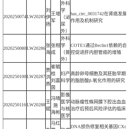
外科
刘
学
王增
has_circ_0031742在肾癌发
2020250074
LW20285
伊
（泌
军
作用及机制研究
扬
尿
外）
外科
张
张相
学
COTE1通过Beclin1依赖的
2020250080
LW20286
海
成
（普
控促进肝内胆管癌的增殖
外）
崔毓
贾
桂
妇产
高龄卵母细胞及其胚胎早期
2020250100
LW20287
洪
刘嘉
科学
的脂肪酸β-氧化作用的研究
燕
茵
影像
冯晴
王
医学
动脉瘤性蛛网膜下腔出血血
2020250116
LW20288
施
斌
与核
治疗后预后风险评估的临床
海彬
医学
马红
DNA损伤修复相关基因CXorf