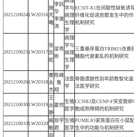
病理
李跃
施
学与
ECSIT-X1在间歇性缺氧诱
华
2021210024
LW20316
芃
病理
纤维化促进房颤发生中的作
李建
曦
生理
机制研究
涛
学
病理
张
学与
梁秀
三重基序蛋白TRIM21改善肝
2021210025
LW20317
凯
病理
彬
糖脂代谢紊乱的机制研究
妮
生理
学
曹
陈峰
法医
骨骼遗骸性别年龄数智化鉴
2021210026
LW20318
永
鲁
学
法医学研究
杰
翔
王
生殖
CCNB3及CENP-F突变致卵
2021210030
LW20319
丛
霍然
医学
胞成熟障碍的机制研究
静
臧
徐宇
生殖
PUMILIO家族蛋白在小鼠配
2021210033
LW20320
敏
君
医学
生中的功能与机制研究
苗