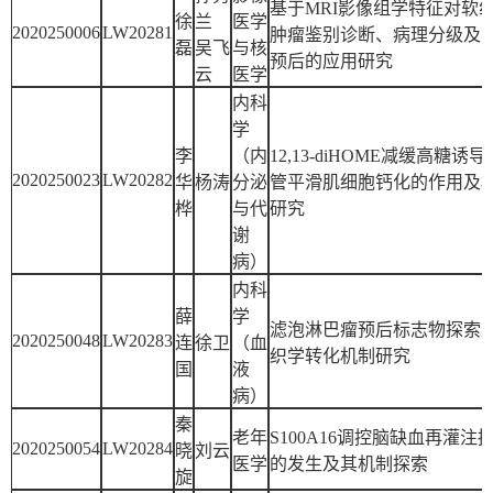
基于MRI影像组学特征对软
徐
兰
医学
2020250006
LW20281
肿瘤鉴别诊断、病理分级及
磊
吴飞
与核
预后的应用研究
云
医学
内科
学
李
（内
12,13-diHOME减缓高糖诱
2020250023
LW20282
华
杨涛
分泌
管平滑肌细胞钙化的作用及
桦
与代
研究
谢
病）
内科
薛
学
滤泡淋巴瘤预后标志物探索
2020250048
LW20283
连
徐卫
（血
织学转化机制研究
国
液
病）
秦
老年
S100A16调控脑缺血再灌注
2020250054
LW20284
晓
刘云
医学
的发生及其机制探索
旋