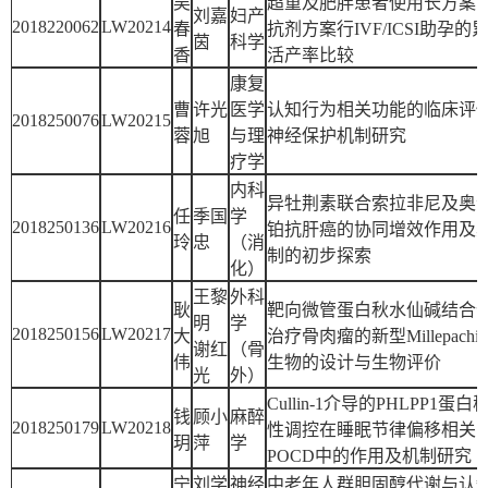
吴
超重及肥胖患者使用长方案
刘嘉
妇产
2018220062
LW20214
春
抗剂方案行IVF/ICSI助孕的
茵
科学
香
活产率比较
康复
曹
许光
医学
认知行为相关功能的临床评
2018250076
LW20215
蓉
旭
与理
神经保护机制研究
疗学
内科
异牡荆素联合索拉非尼及奥
任
季国
学
2018250136
LW20216
铂抗肝癌的协同增效作用及
玲
忠
（消
制的初步探索
化）
王黎
外科
耿
靶向微管蛋白秋水仙碱结合
明
学
2018250156
LW20217
大
治疗骨肉瘤的新型Millepachi
谢红
（骨
伟
生物的设计与生物评价
光
外）
Cullin-1介导的PHLPP1蛋白
钱
顾小
麻醉
2018250179
LW20218
性调控在睡眠节律偏移相关
玥
萍
学
POCD中的作用及机制研究
宁
刘学
神经
中老年人群胆固醇代谢与认