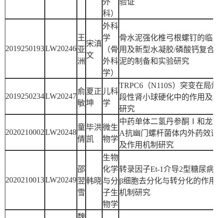
外
验证
科）
外科
王
学
骨水泥强化椎弓根螺钉的临
宋滇
2019250193
LW20246
亚
（骨
用及新型水凝胶/磷酸钙复合
文
洲
外科
泥的制备和实验研究
学）
TRPC6（N110S）突变在局
俞
夏正
儿科
2019250234
LW20247
段性肾小球硬化中的作用及
敏
坤
学
研究
中药单体二氢丹参酮Ⅰ和龙
童
毕洪
微生
2020210002
LW20248
A抗幽门螺杆菌体内外药效
倩
凯
物学
及作用机制研究
生物
邵
化学
转录因子Et-1介导2型糖尿病
2020210013
LW20249
翌
韩晓
与分
β细胞去分化与转分化的作用
雪
子生
机制研究
物学
魏