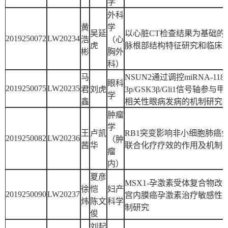
学
外科
黄
学
吴延
以心脏CT检查结果为基础的
2019250072
LW20234
浩
（心
虎
脉根部结构特征研究和临床
彬
胸外
科）
马
NSUN2通过调控miRNA-1180
眼科
2019250075
LW20235
君
刘虎
3p/GSK3β/Gli1信号轴参与
学
鑫
相关性眼病发病的机制研究
肿瘤
学
王
卢凯
RB1突变影响非小细胞肺癌
2019250082
LW20236
（肿
茜
华
联合化疗疗效的作用及机制
瘤
内）
夏彦
MSX1-孕激素受体复合物改
徐
恺
妇产
2019250090
LW20237
宫内膜癌孕激素治疗敏感性
炜
陈文
科学
制研究
俊
刘起