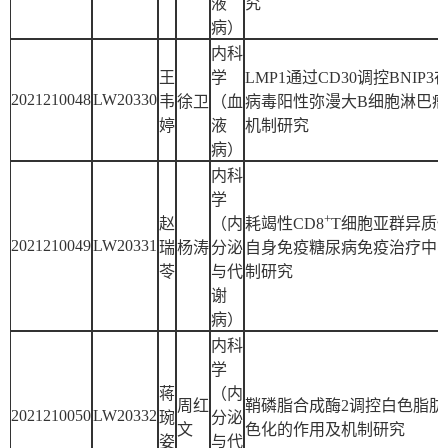
液
究
病）
内科
王
学
LMP1通过CD30调控BNIP3
2021210048
LW20330
韦
徐卫
（血
病毒阳性弥漫大B细胞淋巴
婷
液
机制研究
病）
内科
学
+
赵
（内
耗竭性CD8
T细胞亚群异质
2021210049
LW20331
瑞
杨涛
分泌
自身免疫糖尿病免疫治疗中
苓
与代
制研究
谢
病）
内科
学
蒋
（内
周红
鞘磷脂合成酶2调控白色脂肪
2021210050
LW20332
琬
分泌
文
色化的作用及机制研究
姿
与代