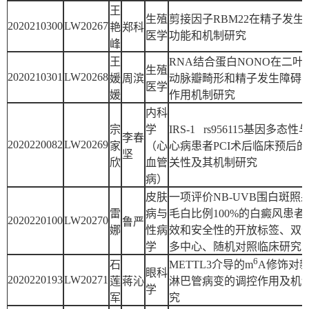
王
生殖
剪接因子RBM22在精子发生
2020210300
LW20267
艳
郑科
医学
功能和机制研究
峰
王
RNA结合蛋白NONO在二叶
生殖
2020210301
LW20268
媛
周滨
动脉瓣畸形和精子发生障碍
医学
媛
作用机制研究
内科
宗
学
IRS-1 rs956115基因多态性
李春
2020220082
LW20269
家
（心
心病患者PCI术后临床预后的
坚
欣
血管
关性及其机制研究
病）
皮肤
一项评价NB-UVB围白斑照
雷
病与
毛白比例100%的白癜风患者
2020220100
LW20270
鲁严
娜
性病
效和安全性的开放标签、双
学
多中心、随机对照临床研究
6
石
METTL3介导的m
A修饰对
眼科
2020220193
LW20271
莲
蒋沁
淋巴管病变的调控作用及机
学
军
究