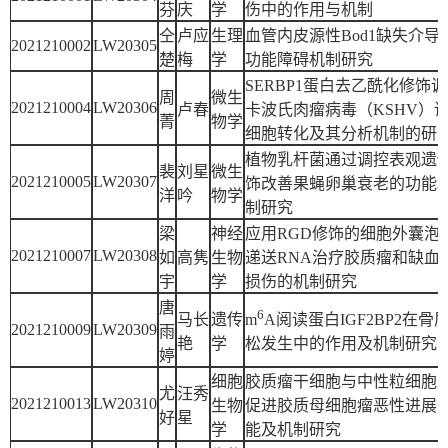
芬
庆
学
伤中的作用与机制
仝
卢应
生理
血管内皮源性Bod1缺失介导
2021210002
LW20305
楚
梅
学
功能障碍机制研究
SERBP1蛋白去乙酰化修饰
周
微生
2021210004
LW20306
卢春
卡波氏肉瘤病毒（KSHV）
菁
物学
细胞转化及其分析机制的研
植物乳杆菌通过调控表观遗
裴
刘星
微生
2021210005
LW20307
饰改善果蝇卵巢衰老的功能
洋
吟
物学
制研究
梁
神经
应用RGD修饰的细胞外囊泡
2021210007
LW20308
如
高隽
生物
递送RNA治疗胶质瘤和缺血
宇
学
损伤的机制研究
唐
6
马长
遗传
m
A阅读蛋白IGF2BP2在骨
2021210009
LW20309
雨
艳
学
松发生中的作用及机制研究
婷
细胞
胶质瘤干细胞与中性粒细胞
尤
汪秀
2021210013
LW20310
生物
促进胶质母细胞瘤恶性进展
好
星
学
能及机制研究