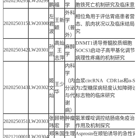
2020250293
LW20299
鹏
福
学
胞铁死亡机制研究及临床意
外科
左
相位角用于评估胃癌患者营
王新
学
2020250315
LW20300
君
态、肌肉状况以及临床结局
颖
（普
波
究
外）
高灿
DNMT1诱导脊髓胶质细胞
孙
麻醉
2020250342
LW20301
王
SOCS3启动子高甲基化调节
凯
学
志萍
病理性疼痛的机制研究
内科
学
姬
（内
血浆circRNA CDR1as和α-S
王少
2020250343
LW20302
文
分泌
为2型糖尿病轻度认知障碍诊
华
灿
与代
标志物的临床研究
谢
病）
张
顾艳
肿瘤
氨苯蝶啶调控结肠癌免疫治
2020250351
LW20303
玮
宏
学
作用及机制探究
郑
朱国
生理
Asprosin在顺铂诱导的急性
2021210001
LW20304