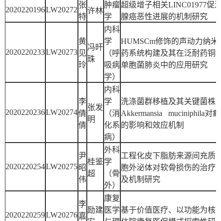
张
肿瘤
超级增子相关LINC01977促
2020220196
LW20272
许林
特
学
腺癌恶性进展的机制研究
内科
黄
学
HUMSCm修饰的声动力纳米
冯旰
2020220233
LW20273
见
（呼
药系统构建及其在泛耐药铜
珠
玲
吸病
单胞菌肺炎中的应用研究
学）
内科
李
学
洗涤菌群移植及其关键菌株
张发
2020220236
LW20274
倩
（消
Akkermansia muciniphila对
明
倩
化系
的影响和效应机制
病）
外科
尹
工程化皮下脂肪来源间充质
桂鉴
学
2020220254
LW20275
昭
胞外泌体对软骨损伤的治疗
超
（骨
伟
及机制研究
外）
康复
李
励建
医学
基于价值医疗、以功能为核
2020220259
LW20276
嘉