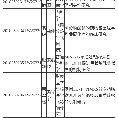
2018250231
LW20219
敏
源
病学
碍相关性研究
内科
学
（内
袁
阿伦膦酸钠的药物基因组学
2018250234
LW20220
曲伸
分泌
虎
和骨硬化症的临床研究
与代
谢
病）
普通
MR-221-3p通过靶向调控
耿
宋振
2018250235
LW20221
外科
BCL2L11促进甲状腺乳头状
翔
顺
学
展的机制研究
影像
医学
唐
与核
基因11.7T NMRS骨髓脂肪
汤光
2018250236
LW20222
翠
医学
谢紊乱参与绝经后骨质疏松
宇
松
（影
的机制研究
响诊
断）