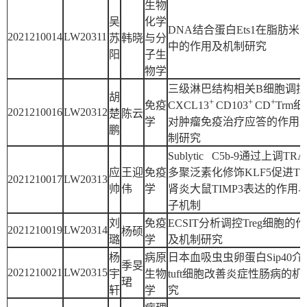
生物
吴
化学
DNA结合蛋白Ets1在脂肪米
2021210014
LW20311
苏
韩晓
与分
中的作用及机制研究
阳
子生
物学
三级淋巴结构相关B细胞调控
胡
+
+
+
免疫
CXCL13
CD103
CD
Trm
2021210016
LW20312
楚
陈云
学
对肿瘤免疫治疗应答的作用
鹏
制研究
Sublytic C5b-9通过上调TRA
应
王迎
免疫
多聚泛素化修饰KLF5促进Thy
2021210017
LW20313
帅
伟
学
肾炎大鼠TIMP3表达的作用
子机制
刘
免疫
ECSIT分析调控Treg细胞的
2021210019
LW20314
杨硕
璐
学
及机制研究
杨
病原
日本血吸虫虫卵蛋白Sip40介
季旻
2021210021
LW20315
宇
生物
tuft细胞改善炎症性肠病的机
珺
轩
学
究