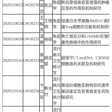
免疫
新抗原组装疫苗增强抗肿瘤
2020210022
LW20250
良
陈云
学
应答的作用和机制研究
念
王
王晓
免疫
组蛋白去甲基酶JMJD1C调
2020210024
LW20251
瑜
明
学
瘤Treg细胞的功能和机制研
亮
温
免疫
焦亡效应分析GSDMD在慢
2020210026
LW20252
杨硕
爽
学
塞性肺病中的作用研究
流行
袁
病与
胡志
超保守CT-lncRNA CRND
2020210141
LW20253
雯
卫生
斌
细胞癌的关联及机制研究
雯
统计
学
流行
卞
病与
胃组织细胞亚群特异的遗传
靳光
2020210142
LW20254
立
卫生
基因鉴定及其胃癌发生风险
付
军
统计
联研究
学
流行