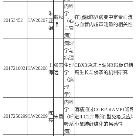
内科
朱
学
戴秋
在冠脉临界病变中定量血流
20153452
LW20207
亚
（心
艳
与血管内超声测量的相关性
娟
血管
病）
病理
学与
病理
王
张志
生理
CBX3通过上调NRF2促进结
2017210021
LW20208
海
远
学
癌生长与侵袭的机制研究
（病
理
学）
内科
学
酒精通过CGRP-RAMP1通路
陈
2017250299
LW20209
宋勇
（呼
进ILC2介导的2型免疫反应
亮
吸系
小鼠肺纤维化的易感性
病）