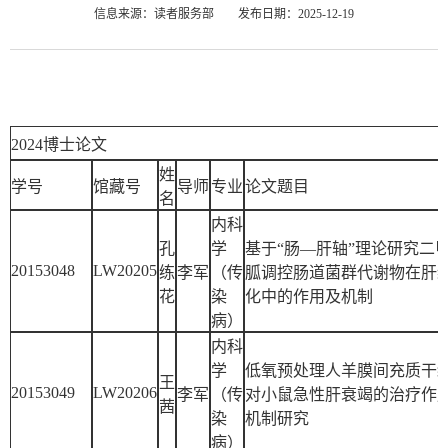
信息来源：读者服务部
发布日期：2025-12-19
2024博士论文
姓
学号
馆藏号
导师
专业
论文题目
名
内科
孔
学
基于“肠—肝轴”理论研究二
20153048
LW20205
练
李军
（传
胍调控肠道菌群代谢物在肝
花
染
化中的作用及机制
病）
内科
学
低氧预处理人羊膜间充质干
王
20153049
LW20206
李军
（传
对小鼠急性肝衰竭的治疗作
茜
染
机制研究
病）