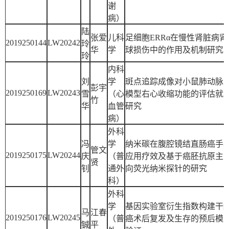
谢
病）
陆
张爱
儿科
足细胞ERRα在慢性肾脏病肾
2019250144
LW20242
玲
华
学
球损伤中的作用及机制研究
玲
内科
刘
学
斑点追踪成像对小鼠肺动脉
彭宇
2019250169
LW20243
雪
（心
模型右心收缩功能的评估就
竹
华
血管
研究
病）
外科
冯
学
纳米碳在腹腔镜结直肠癌手
管文
2019250175
LW20244
庆
（普
应用疗效及基于癌胚抗原主
贤
钊
通外
向荧光纳米探针的研究
科）
外科
学
基因实验室衍生指数构建干
马
江春
2019250176
LW20245
（普
癌术后复发及生存的预后模
铖
平