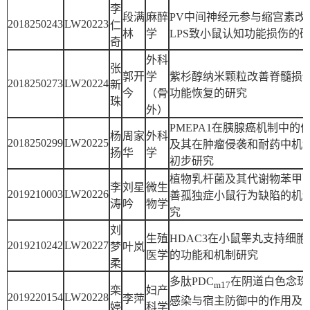
李
段满
麻醉
PV中间神经元参与缩宫素改
2018250243
LW20223
仁
林
学
LPS致小鼠认知功能损伤的
奇
外科
张
郭开
学
紫杉醇纳米颗粒改善脊髓损
2018250273
LW20224
新
今
（骨
功能恢复的研究
珠
外）
PMEPA1在胰腺癌机制中的
杨
周家
外科
2018250299
LW20225
及其在肿瘤侵袭和耐药中机
扬
华
学
初步研究
植物乳杆菌及其代谢物苯甲
李
刘星
微生
2019210003
LW20226
善孤独症小鼠行为缺陷的机
涛
吟
物学
究
刘
生殖
HDAC3在小鼠睾丸支持细胞
2019210242
LW20227
梦
叶岚
医学
的功能和机制研究
柔
多肽PDC
在阴道白色念珠
m17
栾
妇产
2019220154
LW20228
李萍
感染与宿主防御中的作用及
婷
科学