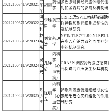
药理
多巴胺能神经元胞体糖代谢
2021210034
LW20321
芊
胡刚
学
对帕金森病的影响及机制研
芊
洪
CRFR1及SVIL对结肠癌细胞
李胜
药理
2021210037
LW20322
亚
样特性和耐药细胞迁移性的
男
学
利
及机制研究
林
NETs-TLR7/TLR9-NLRP3-1
刘文
药理
2021210038
LW20323
彤
在奥沙利铂导致的周围神经
涛
学
彤
中的机制研究
内科
吴
学
孔祥
GRASP1调控肾周脂肪感觉
2021210041
LW20324
晓
（心
清
元促进高血压发生及其机制
光
血管
病）
内科
陈
学
卵泡刺激素促进绝经期女性
陈明
2021210042
LW20325
少
（心
颤动患者心房纤维化的作用
龙
杰
血管
制研究
病）