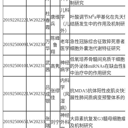
制研究
儿科
杜
6
唐维
学
叶酸调节M
a甲基化在先天
2019220222
LW20229
春
兵
（儿
结肠发生中的作用及机制研
霞
外）
陈峰
万
老年
急性冠脉综合征致猝死患者
2019250009
LW20230
鲁
华
医学
细胞外囊泡代谢特征研究
翔
低氧培养骨髓间充质干细胞
武
神经
2019250010
LW20231
高隽
的外泌体miRNAs在缺血性
茜
病学
中治疗中的作用研究
内科
吕
学
张缪
抗MDA5抗体阳性皮肌炎快
2019250022
LW20232
成
（风
佳
展性肺间质病变预警体系的
银
湿
病）
神经
张
大蒜素抗复发G3髓母细胞瘤
2019250065
LW20233
刘宁
外科
瑞
及机制研究