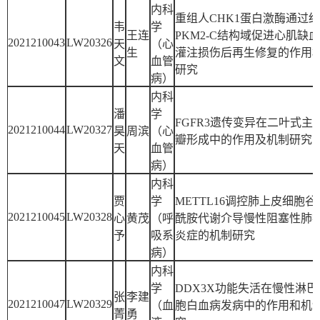
内科
重组人CHK1蛋白激酶通过
韦
学
王连
PKM2-C结构域促进心肌缺
2021210043
LW20326
天
（心
生
灌注损伤后再生修复的作用
文
血管
研究
病）
内科
潘
学
FGFR3遗传变异在二叶式主
2021210044
LW20327
昊
周滨
（心
瓣形成中的作用及机制研究
天
血管
病）
内科
贾
学
METTL16调控肺上皮细胞谷
2021210045
LW20328
心
黄茂
（呼
酰胺代谢介导慢性阻塞性肺
予
吸系
炎症的机制研究
病）
内科
学
DDX3X功能失活在慢性淋巴
张
李建
2021210047
LW20329
（血
胞白血病发病中的作用和机
菁
勇