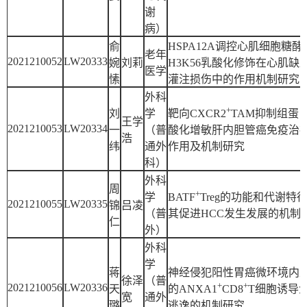
谢
病）
俞
HSPA12A调控心肌细胞糖酵
老年
2021210052
LW20333
婉
刘莉
H3K56乳酸化修饰在心肌缺血
医学
愫
灌注损伤中的作用机制研究
外科
+
刘
学
靶向CXCR2
TAM抑制组蛋
王学
2021210053
LW20334
一
（普
酸化增敏肝内胆管癌免疫治
浩
纬
通外
作用及机制研究
科）
外科
周
+
学
BATF
Treg的功能和代谢特
2021210055
LW20335
锦
吕凌
（普
其促进HCC发生发展的机制
仁
外）
外科
学
蒋
神经侵犯阳性胃癌微环境内
徐泽
（普
+
+
2021210056
LW20336
天
的ANXA1
CD8
T细胞诱导
宽
通外
璐
逃逸的机制研究