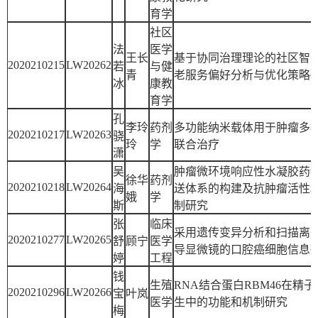
育学
社区
法
医学
王长
基于协同治理理论的社区智
2020210215
LW20262
若
与健
青
老服务偏好分析与优化策略
冰
康教
育学
孔
李玲
药剂
多功能纳米载体用于肿瘤多
2020210217
LW20263
骁
玲
学
联合治疗
潇
吴
肿瘤微环境响应性水凝胶药
徐华
药剂
2020210218
LW20264
海
送体系的构建及抗肿瘤活性
娥
学
斯
制研究
张
临床
采用遗传变异分析和扫描离
2020210277
LW20265
舒
顾宁
医学
导显微镜的口腔癌细胞信息
婷
工程
钱
生殖
RNA结合蛋白RBM46在精子
2020210296
LW20266
宝
叶岚
医学
生中的功能和机制研究
梅