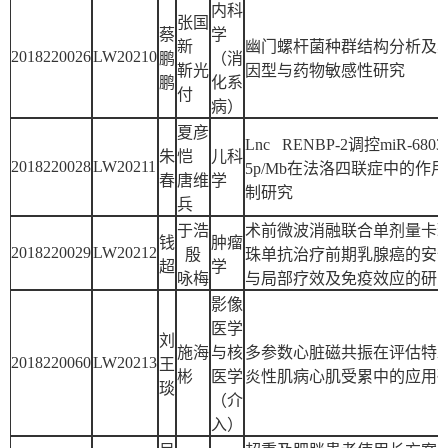
内科
张国
蔡
学
新
幽门螺杆菌种群结构分析及
2018220026
LW20210
鹏
（消
靳光
因型与药物敏感性研究
鹏
化系
付
病）
夏彦
Lnc RENBP-2调控miR-6803
朱
恺
儿科
2018220028
LW20211
5p/Mb在法洛四联症中的作
春
唐维
学
制研究
兵
于浩
术前微波消融联合单剂量卡
钱
肿瘤
2018220029
LW20212
殷
珠单抗治疗前期乳腺癌的安
超
学
咏梅
与局部疗效及免疫效应的研
影像
医学
刘
施海
与核
多参数心脏磁共振在评估特
2018220060
LW20213
王
彬
医学
炎性肌病心肌受累中的应用
琰
（介
入）