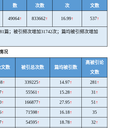
数
次数
次
文数
49064
↑
833662
↑
16.99
↑
537
↑
81
篇；被引频次增加
31742
次；篇均被引频次增加
情况
高被引论
论文数
被引总次数
篇均被引数
文数
58
↑
339225
↑
14.97
↑
281
↑
7
↑
55561
↑
15.28
↑
31
↑
0
↑
166877
↑
27.95
↑
51
↑
6
↑
71598
↑
16.18
↑
35
7
↑
54595
↑
18.78
↑
32
↑