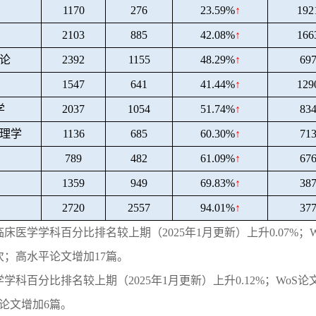
1170
276
23.59%
↑
192
2103
885
42.08%
↑
166
论
2392
1155
48.29%
↑
69
1547
641
41.44%
↑
129
学
2037
1054
51.74%
↑
83
理学
1136
685
60.30%
↑
71
789
482
61.09%
↑
67
1359
949
69.83%
↑
38
2720
2557
94.01%
↑
37
临床医学学科百分比排名较上期（
2025
年
1
月更新）上升
0.07%
；
次；高水平论文增加
17
篇。
学学科百分比排名较上期（
2025
年
1
月更新）上升
0.12%
；
WoS
论
论文增加
6
篇。