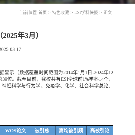
当前位置
首页
>
特色收藏
>
ESI学科快报
>
正文
2025年3月）
5-03-17
据显示（数据覆盖时间范围为
2014
年
1
月
1
日
-2024
年
12
第
39
位。截至目前，我校共有
ESI
全球前
1%
学科
14
个，
、神经科学与行为学、免疫学、化学、社会科学总论、
WOS
论文
被引总
篇均被引频
高被引论