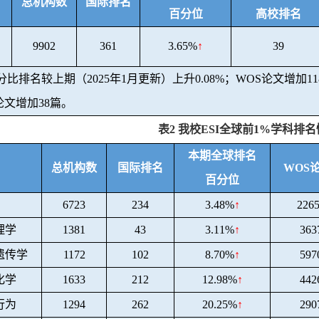
总机构数
国际排名
百分位
高校排名
9902
361
3.65%
↑
39
分比排名较上期（
2025
年
1
月更新）上升
0.08%
；
WOS
论文增加
11
论文增加
38
篇。
表
2
我校
ESI
全球前
1%
学科排名
本期全球排名
总机构数
国际排名
WOS
百分位
6723
234
3.48%
↑
226
理学
1381
43
3.11%
↑
363
遗传学
1172
102
8.70%
↑
597
化学
1633
212
12.98%
↑
442
行为
1294
262
20.25%
↑
290