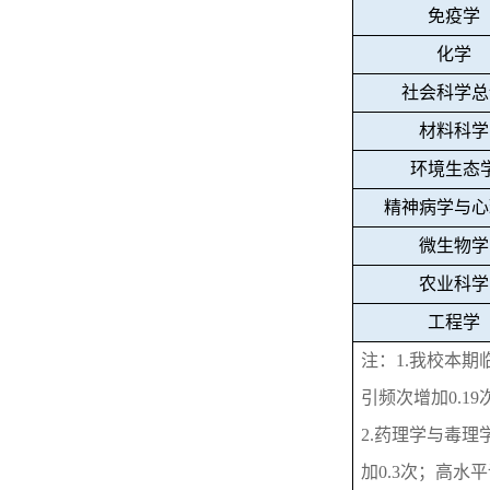
免疫学
化学
社会科学总
材料科学
环境生态
精神病学与心
微生物学
农业科学
工程学
注：
1.
我校本期
引频次增加
0.19
2.
药理学与毒理
加
0.3
次；高水平