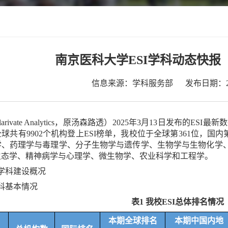
南京医科大学ESI学科动态快报（
信息来源：学科服务部
发布日期：202
arivate Analytics
，原汤森路透）
2025
年
3
月
13
日发布的
ESI
最新数
全球共有
9902
个机构登上
ESI
榜单，我校位于全球第
361
位，国内
学、药理学与毒理学、分子生物学与遗传学、生物学与生物化学
生态学、精神病学与心理学、微生物学、农业科学和工程学。
学科建设概况
科基本情况
表
1
我校
ESI
总体排名情况
本期全球排名
本期中国内地