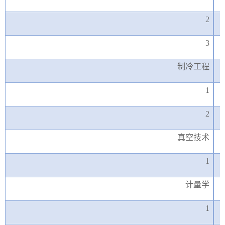
2
3
制冷工程
1
2
真空技术
1
计量学
1