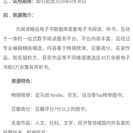
三．
试用期限：
即日起至2026年6月30日
四．
资源简介：
元阅读精品电子书数据库是集电子书阅读、听书、互动
于一体的一站式数字阅读服务平台。平台内容丰富，且经过
专业编辑精挑细选，内容基于畅销榜单、豆瓣高分、名家作
品、知名版权方、获奖作品等不同维度遴选出
万余册电子
10
书和
万余集有声听书。
3
资源特色：
畅销榜单：亚马逊
、京东、当当等
榜单图书；
/kindle
Top
豆瓣高分：豆瓣评分
分以上的图书；
7
名家作品：人文、社科、文学、经济等领域国内外名家的
经典好书、权威作品；