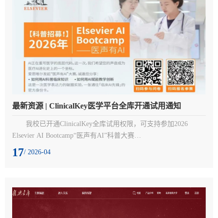
最新资源 | ClinicalKey医学平台全库开通试用通知
我校已开通ClinicalKey全库试用权限，可支持参加2026 
Elsevier AI Bootcamp“医声有AI”科普大赛
（https://mp.weixin.qq.com/s/V7FPEi8bJbD-UJM0t4geTA）。本次
17
/ 2026-04
试用全库内容包括柳叶刀全系列、欧洲泌尿系列、北美临床系列
等临床医学前沿期刊，以及括多个医学专科的经典图书，如《格
氏解剖学》、《西氏内科学》、《Murray and Nadel's 呼吸医
学》、《Braunwald 心脏病学》等。欢迎积极使用！一、试用内
容：爱思唯尔ClinicalKey数...
