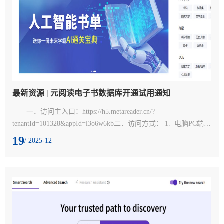
最新资源 | 元阅读电子书数据库开通试用通知
一．访问主入口：https://h5.metareader.cn/?
tenantId=101328&appId=l3o6w6kb二．访问方式： 1.  电脑PC端：
https://h5.metareader.cn/?tenantId=101328&appId=l3o6w6kb在校园
19
/ 2025-12
内打开PC端网址：点击右上角“登录”——“注册”后，输入手机号
+验证码进行注册登录，登录成功后即可正常使用。2.   手机H5
端：微信扫描我校专用二维码即可进入书城，点击“我的—注册/
登录”用手机号进行注册，温馨提示：首次注册请在校园网IP内注
册...
