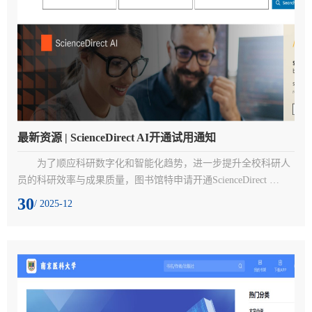
最新资源 | ScienceDirect AI开通试用通知
为了顺应科研数字化和智能化趋势，进一步提升全校科研人
员的科研效率与成果质量，图书馆特申请开通ScienceDirect 
AI（SD AI）的试用权限，致力于打造更加高效、智能的科研环
30
/ 2025-12
境。希望借助 SD AI 强大的智能检索、深度阅读助手和文献管理
等功能，帮助师生节省大量文献筛选与阅读时间，精准掌握学科
前沿动态，快速获取高质量学术洞见。一、访问入口：
https://www.sciencedirect.com/ai二、访问方式：校网IP范围内三、
试用时间：即...
