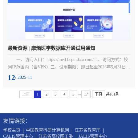
最新资源 | 摩熵医学数据库开通试用通知
一、访问入口：https://med.bcpmdata.com/二、访问方式：校
网IP范围内（含VPN）三、试用期限：即日起至2026年5月31日
四、资源简介：摩熵医学平台分三大板块：循证医学、合理用
12
/ 2025-11
药、摩熵文献，主要功能如下：（一）、摩熵医学-循证医学以实
践论证引领临床决策，临床决策循证数据库提供一站式检索约
...
上页
1
2
3
4
5
17
下页
共161条
5500万+医学中英文研究文献、8万+国内外临床指南和共识、80
万+临床试验注册信息、2万+疾病专题。根据实际临床情境，提
供独特的循证...

友情链接：
|
|
|
学校主页
中国教育科研计算机网
江苏省教育厅
|
|
CALIS管理中心
江苏省高校图工委
JALIS管理中心