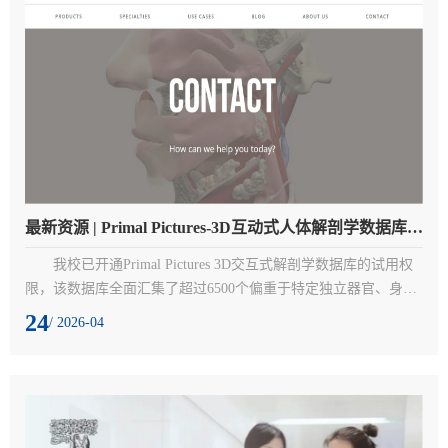
最新资源 | Primal Pictures-3D互动式人体解剖学数据库试用通知
我校已开通Primal Pictures 3D交互式解剖学数据库的试用权
限，该数据库全面汇集了超过6500个偏重于特定独立器官、身体
部位或解剖系统的高精度3D动态交互式解剖模型，内容包括3D解
24
/ 2026-04
剖图、大体图片、核磁共振成像、动画、视频和音频等。欢迎使
用！一、试用内容：Primal Pictures 3D Human Anatomy二、访问
入口：http://www.anatomy.tv/?noip=y&l=NJMU&p=njmutrial2026
三、访问方式：校网IP范围内（含VPN）四、试用期限：2026年4
月2...
