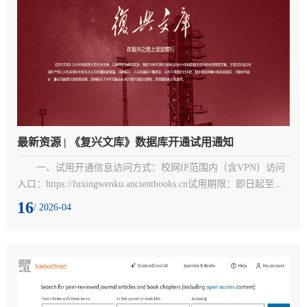
最新资源 | 《复兴文库》数据库开通试用通知
一、试用开通信息访问方式：校网IP范围内（含VPN）访问
入口：https://fuxingwenku.ancientbooks.cn试用期限：即日起至
2026年7月15日二、资源介绍《复兴文库》以中华民族伟大复兴
16
/ 2026-04
为主题，以思想史为基本线索精选1840年鸦片战争以来同中华民
族伟大复兴相关的重要文献，全景式呈现以中国共产党人为代表
的中华优秀儿女为实现国家富强、民族振兴、人民幸福而不懈求
索、百折不挠的历史足迹，集中展现影响中国发展进程、引领时
代进步、...
