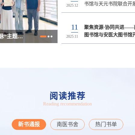
书馆与天元书院联合开
安排的通知
开通试用通知
座开讲啦
央八项规定精神学习教
2025.12
2026.03
2026.04
2025.10
2025.09
推广活动
暨集中学习会
14
19
18
11
11
聚焦资源·协同共进——
关于2026年寒假图书馆
最新资源 | 元阅读电子
高效检索，精准循证—
图书馆党支部开展“红
图书馆与安医大图书馆
排的通知
开通试用通知
CINAHL护理学数据库
心桥 创新科普惠万家”
通知
科普大赛通知
图书馆党支部召开2025年支部书记党建述职暨学习贯彻党的二十届四中全会精神专题研讨会
2026年春季线上图采会开幕
2025.11
2026.01
2025.12
2025.09
2025.06
子资源建设专题研讨
训
活动
阅读推荐
Reading recommendation
新书通报
南医书舍
热门书单