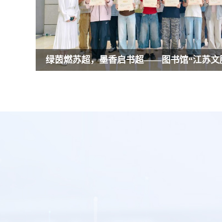
文渊读书会“诗意人生”共读活动顺利举办
关于2026年端午节图书馆开放安排的通知
最新资源 | JOMI手术教育资源平台开通试用
2026 Elsevier AI Bootcamp“医声有AI”