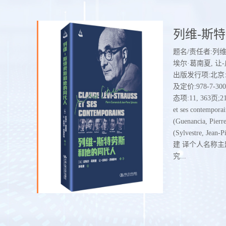
人
传
进化伦理
南医书舍 
社科类热
的子爵
皮
要
题名/责任者:进化
这本书，是一群
译
饱
著 赵斌译出版发
群入院治疗的疯
原
中世纪战场上，
N
以
社,2021ISBN及定价
耗时4年深入医
实
时，被土耳其大
体形
、
5/CNY98.00载体
和数百名“非常
；
这两个半边各自
ss
名:Introduction 
记录了生活在社
体
恶，一半是极端
到
科学哲学译丛个人责任
者、心理障碍者
讨
不作，以折磨他
实
M.) 著个人次要
书，是国内第一
的
慈悲宽容，因过
张祖
友
研究中图法分类号
录。在与精神病
。
恶子爵和善子爵
会科学基金重大
心理学、佛学、
场生死决斗.....
会
会文化心理机制研究
雅文明和预言等
世界的角度和对
有
却又论证严谨。
一
的
此