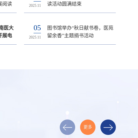
2025年秋季线上图采会开幕
展阅读
育总结
读活动圆满结束
买，欢乐送”（教师专享版）活
试用通知
风 ——图书馆党支部召开专题
2025.11
2026.03
2025.12
2025.09
2025.06
动的通知
学习会
05
29
13
18
29
南医大
开放安
书数据库
—
色先锋架
图书馆举办“秋日献书卷，医苑
关于2026年元旦图书馆开放安
最新资源 | ESCI数据库开通试
2025年科睿唯安《期刊引证报
图书馆党支部召开专题学习会
开展电
实战培
主题党日
留余香”主题捐书活动
排的通知
用通知
告》JCR更新解读讲座
关于举办2026年夏季图书“任性买，欢乐送”（教师专享版）活动的通知
最新资源 | Primal Pictures-3D互动式人体解剖学数据库试用通知
梅园追思忆峥嵘 支部聚力赴新程 ——图书馆党支部赴南京梅园新村纪念馆开展主题党日活动
以数智穿越时空 以人文润泽医心——图书馆“数智启明·人文润心”数字资源嘉年华大型实景RPG闯关赛圆满落幕
关于2026年
2026年图书
2025.11
2025.12
2025.11
2025.06
2025.04
更多