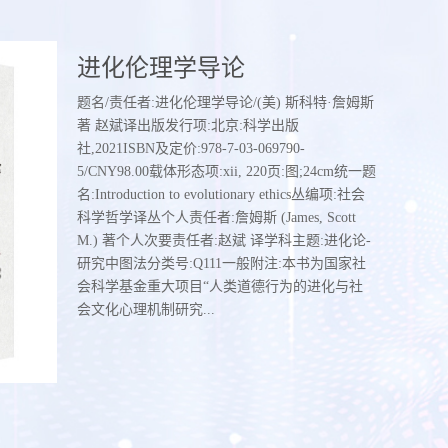
万物起源
南医书舍 第111期 读者评书
社科类热门借阅榜单
公共图书馆大众化服务研究
题名/责任者:万物起源/(德) 尤尔根·考博著 王景
这是蒋勋在长达半个世纪的时间里，数十次阅读
文译出版发行项:沈阳:辽宁科学技术出版
《红楼梦》后的心血之作。 无关红学，不涉及考
《公共图书馆大众化服务研究》是一部理论与实
社,2022ISBN及定价:978-7-5591-1869-
证，作者从青春与美的角度出发，带领读者逐字
践并重、学术性与实用性兼具的专著，既是公共
1/CNY49.80载体形态项:383页;21cm统一题
逐句细读小说本身，梳理《红楼梦》中的人物与
图书馆转型的“路线图”，也是文化惠民的“施工
名:Anfange Von Allem个人责任者:考博 (Kaube,
情感，探寻书中表达的繁华的幻灭、逝去的哀
图”。当全民阅读成为国家风尚，当文化公平照
Jurgen) 著个人次要责任者:王景文 译学科主题:人
伤，讲述青春的孤独、寂寞与彷徨。这是一个生
亮每个角落，我们终将懂得：最好的图书馆，不
类起源-普及读物中图法分类号:Q981.1中图法分
命对其余生命的叩问与聆听。跟蒋勋读《红楼
在建筑的雄伟，而在它融入百姓生活的温柔尺
类号:Q98责任者附注:尤尔根·考伯, 是一位著名的
梦》，仿佛是在阅读自己的一生。 蒋勋说：我是
度。全书以缜密的学术论证回应时代命题，用鲜
科普作家, 在成为《法兰克福综报》编辑之前是
把《红楼梦》当“佛经”来读的，因为处处都是慈
活的实践案例注解理论创新，为公共文化服务研
社会学讲师。2015年, 他成为报...
悲，也处处都是觉悟。
究领域贡献了兼具思想深度与实践温度的研究成
果。