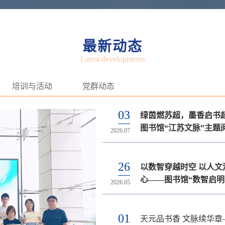
最新动态
Latest developments
培训与活动
党群动态
03
03
17
21
13
绿茵燃苏超，墨香启书
关于2026年暑假图书馆
最新资源 | 科研者之家
2026年图书馆春季信息
图书馆党支部召开2025
图书馆“江苏文脉”主题
排的通知
科研工具平台开通试用
座开讲啦！
织生活会暨民主评议党
2026.07
2026.07
2026.06
2026.04
2026.03
动圆满收官
26
04
24
23
19
以数智穿越时空 以人文
关于举办2026年夏季图
最新资源 | Primal Pictu
梅园追思忆峥嵘 支部聚
2026年春季线上图采会
心——图书馆“数智启明
买，欢乐送”（教师专
动式人体解剖学数据库
程 ——图书馆党支部赴
2026.05
2026.06
2026.04
2026.03
2025.11
心”数字资源嘉年华大
动的通知
知
园新村纪念馆开展主题
RPG闯关赛圆满落幕
动
01
30
16
27
26
天元品书香 文脉续华章
关于2026年清明节图书
最新资源 | 《复兴文库
2025年图书馆秋季信息
图书馆党支部召开深入