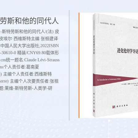
学导论
第112期 分成两半
门借阅榜单
伦理学导论/(美) 斯科特·詹姆斯
误入歧途的天才的故事，也是一
行项:北京:科学出版
子的故事。 这本书，是作者高铭
梅达尔多子爵在对抗土耳其军队
:978-7-03-069790-
院精神科、公安部等神秘机构，
炮击中，身体被竖直分成两半，
形态项:xii, 220页:图;24cm统一题
态人类”直接接触后，以访谈形式
奇迹般存活下来-一半是极端的
to evolutionary ethics丛编项:社会
会另一个角落的人群（精神病患
的善。恶的那面残暴冷酷，无恶
者:詹姆斯 (James, Scott
等边缘人）的所思所想。 这本
人为乐；善的这面，悲天悯人，
责任者:赵斌 译学科主题:进化论-
本具有人文情怀的精神病患谈访
于理想而显得迂腐不堪，最终，
:Q111一般附注:本书为国家社
患对话的内容里涉及到生理学、
因爱上同一个姑娘，决定进行一
项目“人类道德行为的进化与社
宗教、量子物理、符号学以及玛
. 内容节选
...
众多领域。表现出精神病患看待
生命提出的深刻观点，闻所未闻