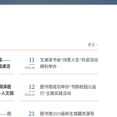
更多 +
15
25
17
15
11
超——
开放安
机构版-
素养讲
年度组
文渊读书会“诗意人生”共读活动
关于2026年端午节图书馆开放
最新资源 | JOMI手术教育资源
2026 Elsevier AI Bootcamp“医
图书馆党支部召开2025年支部
阅读活
通知
员会议
顺利举办
安排的通知
平台开通试用通知
声有AI”科普大赛通知
书记党建述职暨学习贯彻党的
2026.06
2026.06
2026.05
2026.04
2026.01
二十届四中全会精神专题研讨
会
12
27
17
20
30
润泽医
书“任性
res-3D互
力赴新
图书馆成功举办“书韵校园公益
关于2026年劳动节图书馆开放
最新资源 | ClinicalKey医学平台
医药科研领域数据支撑——摩
党建领航强服务 健康科普进万
开幕
·人文润
享版）活
试用通
南京梅
行”主题实践活动
安排的通知
全库开通试用通知
熵数科线上专题讲座
家——图书馆党支部赴江宁区
2026.03
2026.04
2026.04
2026.01
2025.10
型实景
党日活
湖熟街道新农社区开展主题活
动
21
20
30
22
20
——图
馆开放
》数据库
素养讲
贯彻中
图书馆2025级新生馆藏资源导
关于举办2026年春季图书“任性
最新资源 | ScienceDirect AI开通
警示教育筑防线 作风建设树新